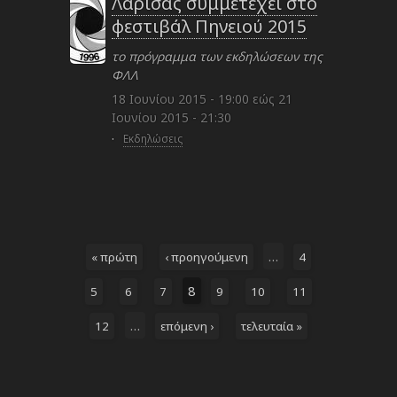
Λάρισας συμμετέχει στο
φεστιβάλ Πηνειού 2015
το πρόγραμμα των εκδηλώσεων της
ΦΛΛ
18 Ιουνίου 2015 - 19:00
εώς
21
Ιουνίου 2015 - 21:30
·
Εκδηλώσεις
…
« πρώτη
‹ προηγούμενη
4
8
5
6
7
9
10
11
…
12
επόμενη ›
τελευταία »