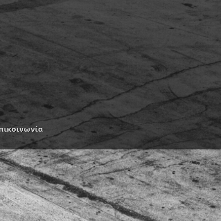
πικοινωνία