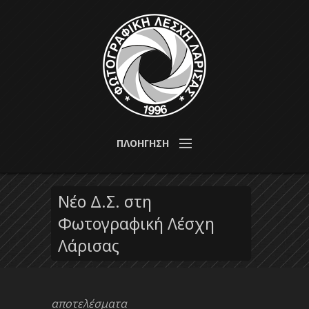
Παράκαμψη προς το κυρίως περιεχόμενο
από το
1996 για τη
Φωτογραφική
ΠΛΟΗΓΗΣΗ
μελέτη,
ανάπτυξη
Λέσχη
και διάδοση
της
Νέο Δ.Σ. στη
Λάρισας
φωτογραφίας
Φωτογραφική Λέσχη
Λάρισας
αποτελέσματα