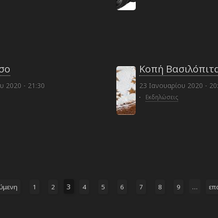
ήσο
Κοπή Βασιλόπιτα
 2020 - 21:30
23 Ιανουαρίου 2020 - 20
·
Εκδηλώσεις
3
…
ύμενη
1
2
4
5
6
7
8
9
επ