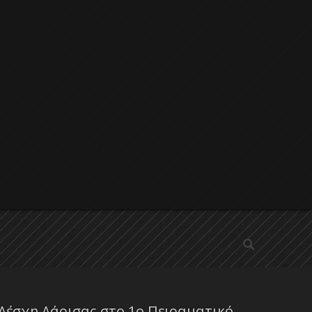
αναζήτηση
Λέσχη Λάρισας στο 1ο Πειραματικό