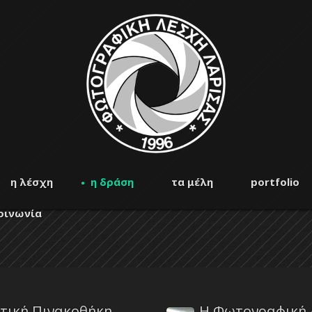
η λέσχη
η δράση
τα μέλη
portfolio
οινωνία
τική Πινακοθήκη
Η Φωτογραφική 