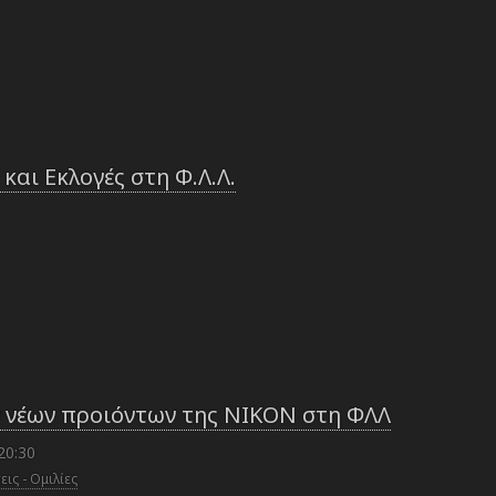
 και Εκλογές στη Φ.Λ.Λ.
 νέων προιόντων της NIKON στη ΦΛΛ
20:30
ις - Ομιλίες