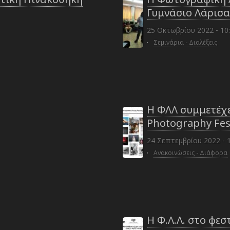
Γυμνάσιο Λάρισα
25 Οκτωβρίου 2022 - 10
·
Σεμινάρια - Διαλέξεις
Η ΦΛΛ συμμετέχε
Photography Fest
24 Σεπτεμβρίου 2022 - 
·
Ανακοινώσεις - Διάφορα
Η Φ.Λ.Λ. στο φε