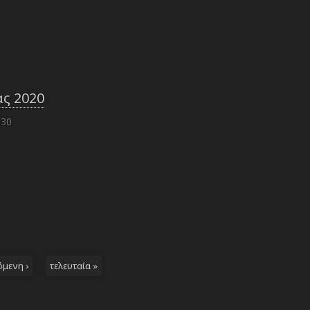
ς 2020
:30
όμενη ›
τελευταία »