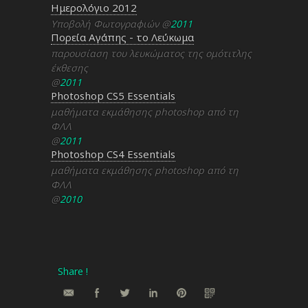
Ημερολόγιο 2012
Υποβολή Φωτογραφιών
@
2011
Πορεία Αγάπης - το Λεύκωμα
παρουσίαση του λευκώματος της ομότιτλης
έκθεσης
@
2011
Photoshop CS5 Essentials
μαθήματα εκμάθησης photoshop από τη
ΦΛΛ
@
2011
Photoshop CS4 Essentials
μαθήματα εκμάθησης photoshop από τη
ΦΛΛ
@
2010
Share !