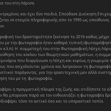
ια του στη Λάρισα.
ντρεμένος και έχει δύο παιδιά. Σπούδασε Διοίκηση Επιχε
ζεται σε εταιρία πληροφορικής απο το 1995 ως υπεύθυνος
ων.
ραφική του δραστηριότητα ξεκίνησε το 2016 καθώς μέχρι 
ου με την φωτογραφία ήταν καθαρά τυπική (φωτογράφηση
ν κ.λ.π). Η συμμετοχή του στην Φωτογραφική Λέσχη Λάρισ
ούθηση του κύκλου των θεωρητικών μαθημάτων, η συμμ
εμινάρια που διοργάνωσε η Λέσχη και κυρίως η γνωριμία 
υς που ασχολούνται χρόνια και λατρεύουν τη φωτογραφί
ριστικοί παράγοντες για την ερασιτεχνική μεν αλλά συστ
ηση του με τη φωτογραφία..
αφέρει η πραγματική πλευρά της ζωής και οτιδήποτε το α
εν θα μπορούσε παρά να τον ενθουσιάζει η φωτογραφία δρ
νδιαφέρει τόσο το αστικό όσο και το υπεραστικό τοπίο.