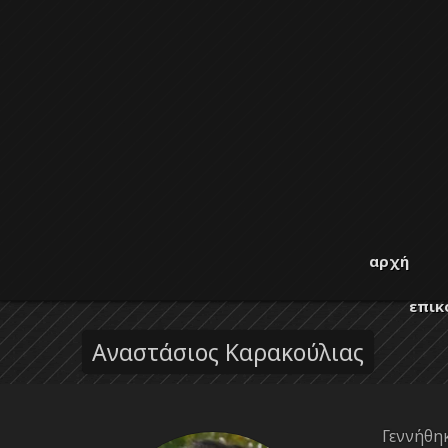
Παράκαμψη προς το κυρίως περιεχόμενο
από το
1996 για τη
Φωτογραφική
αρχή
μελέτη,
ανάπτυξη
Λέσχη
επικ
και διάδοση
της
Αναστάσιος Καρακούλιας
Λάρισας
φωτογραφίας
Γεννήθηκ