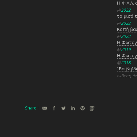
Η Φ.Λ.Λ.
@
2022
το μισό 
@
2022
Κοπή βασ
@
2022
Η Φωτογρ
@
2019
Η Φωτογρ
@
2018
"Βοιβηίδα
έκθεση φ
Share !