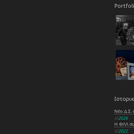
Portfol
Ιστορι
Νέο Δ.Σ. 
@
2026
Η ΦΛΛ συ
@
2022