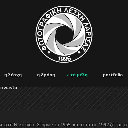
η λέσχη
η δράση
τα μέλη
portfolio
οινωνία
ε στη Νικόκλεια Σερρών το 1965 και από το 1992 ζει με τ