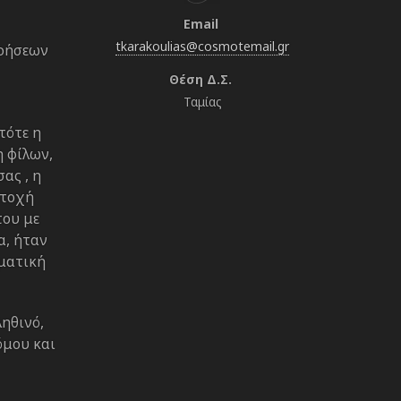
Email
tkarakoulias@cosmotemail.gr
ιρήσεων
Θέση Δ.Σ.
Ταμίας
τότε η
 φίλων,
ας , η
ετοχή
του με
α, ήταν
ηματική
ληθινό,
όμου και