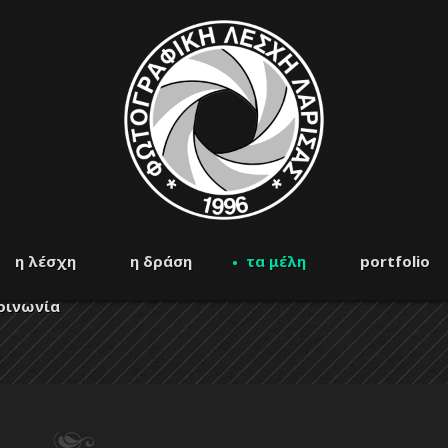
η λέσχη
η δράση
τα μέλη
portfolio
οινωνία