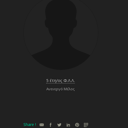
5 έτη/ος Φ.Λ.Λ.
Ανενεργό Μέλος
Share !