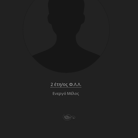
2 έτη/ος Φ.Λ.Λ.
Ενεργό Μέλος