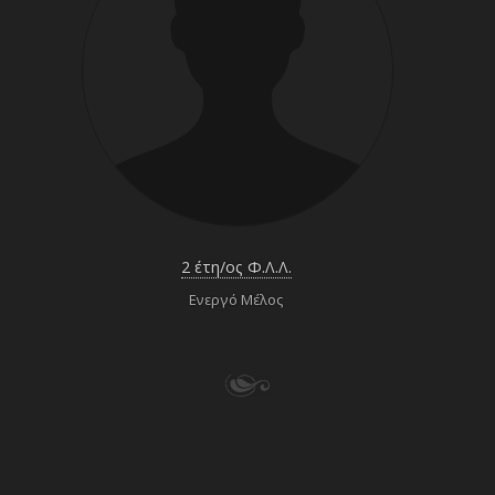
2 έτη/ος Φ.Λ.Λ.
Ενεργό Μέλος