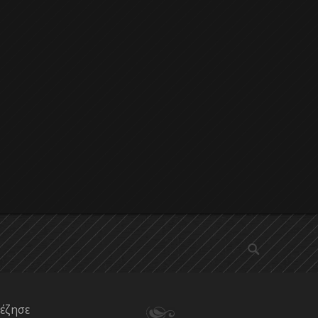
αναζήτηση
 έζησε