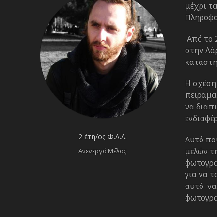
μέχρι τ
Πληροφο
Από το 2
στην Λά
καταστη
Η σχέση 
πειραμα
να διαπι
ενδιαφέρ
2 έτη/ος Φ.Λ.Λ.
Αυτό πο
μελών τ
Ανενεργό Μέλος
φωτογραφ
για να τ
αυτό να 
φωτογρα