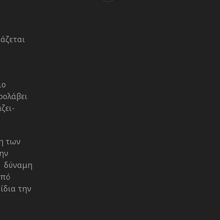
γάζεται
ιο
ρολάβει
ζει-
πη των
την
ος δύναμη
από
ίδια την