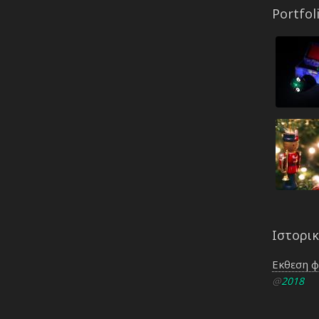
Portfol
Ιστορι
Εκθεση 
@
2018