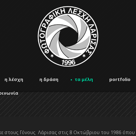
η λέσχη
η δράση
τα μέλη
portfolio
οινωνία
κε στους Γόνους Λάρισας στις 8 Οκτώβριου του 1986 όπου