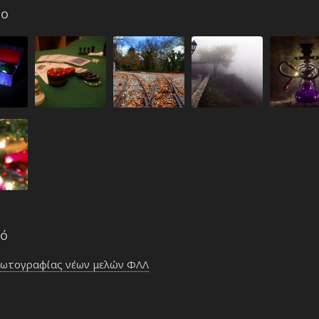
io
κό
φωτογραφίας νέων μελών ΦΛΛ