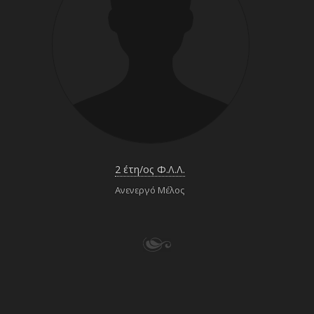
2 έτη/ος Φ.Λ.Λ.
Ανενεργό Μέλος