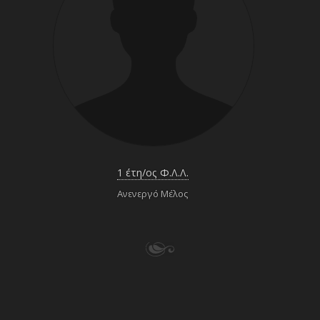
1 έτη/ος Φ.Λ.Λ.
Ανενεργό Μέλος