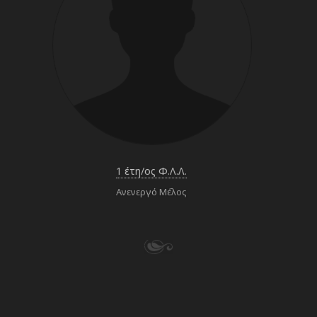
1 έτη/ος Φ.Λ.Λ.
Ανενεργό Μέλος