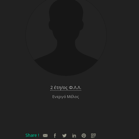
2 έτη/ος Φ.Λ.Λ.
Ενεργό Μέλος
Share !