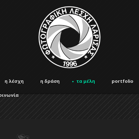
η λέσχη
η δράση
τα μέλη
portfolio
οινωνία