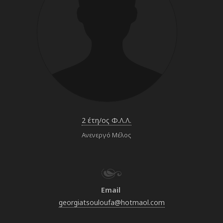
2 έτη/ος Φ.Λ.Λ.
Ανενεργό Μέλος
Email
georgiatsouloufa@hotmaol.com