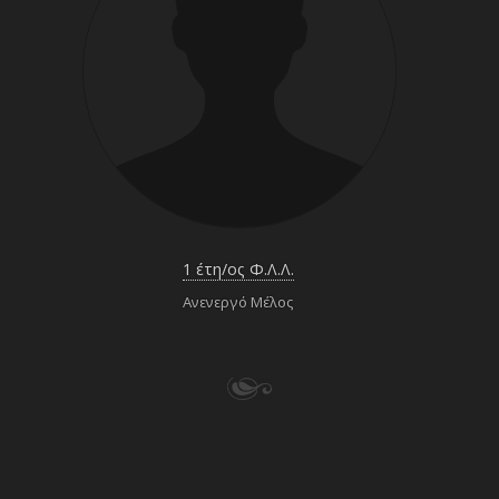
1 έτη/ος Φ.Λ.Λ.
Ανενεργό Μέλος