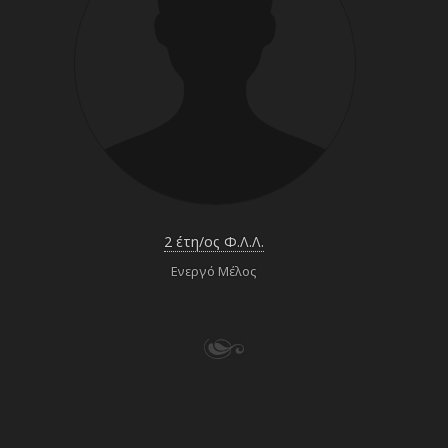
2 έτη/ος Φ.Λ.Λ.
Ενεργό Μέλος