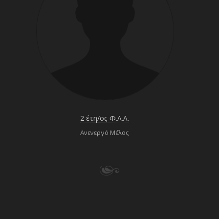
2 έτη/ος Φ.Λ.Λ.
Ανενεργό Μέλος