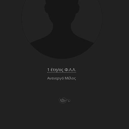
1 έτη/ος Φ.Λ.Λ.
Ανενεργό Μέλος