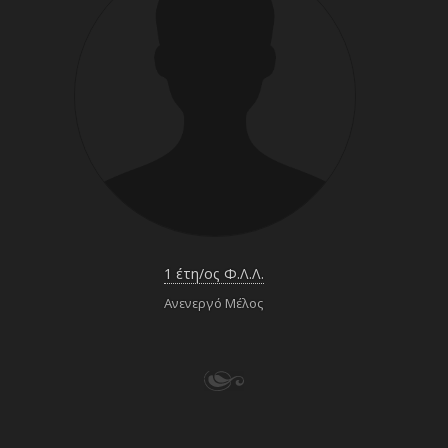
1 έτη/ος Φ.Λ.Λ.
Ανενεργό Μέλος