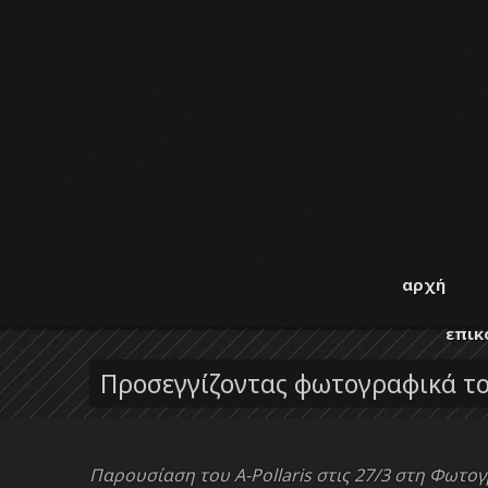
Παράκαμψη προς το κυρίως περιεχόμενο
από το
1996 για τη
Φωτογραφική
αρχή
μελέτη,
ανάπτυξη
Λέσχη
επικ
και διάδοση
της
Προσεγγίζοντας φωτογραφικά το
Λάρισας
φωτογραφίας
Παρουσίαση του A-Pollaris στις 27/3 στη Φωτο