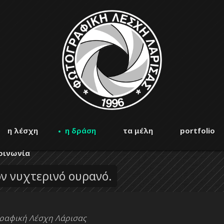
η λέσχη
η δράση
τα μέλη
portfolio
οινωνία
ν νυχτερινό ουρανό.
γραφική Λέσχη Λάρισας