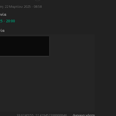
ση:
22 Μαρτίου 2025 - 08:58
ηνία
5 - 20:00
σία
39.6240155, 22.429452399999946
άνοιγμα χάρτη