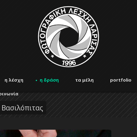
η λέσχη
η δράση
τα μέλη
portfolio
οινωνία
ή Βασιλόπιτας