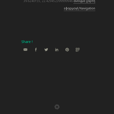
39.6240155, 22.429452399999946
άνοιγμα χάρτη
εφαρμογή Navigation
Share !