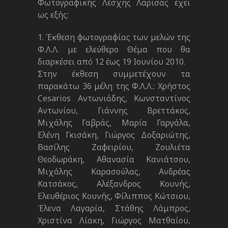
Φωτογραφικής Λέσχης Λάρισας έχει
ως εξής:
1. Έκθεση φωτογραφίας των μελών της
Φ.Λ.Λ. με ελεύθερο Θέμα που θα
διαρκέσει από 12 έως 19 Ιουνίου 2010.
Στην έκθεση συμμετέχουν τα
παρακάτω 36 μέλη της Φ.Λ.Λ.: Χρήστος
Cesarios Αντωνιάδης, Κωνσταντίνος
Αντωνίου, Γιάννης Βρεττάκος,
Μιχάλης Γαβράς, Μαρία Γαργάλα,
Ελένη Γκισάκη, Γιώργος Δοξαριώτης,
Βασίλης Ζαφειρίου, Ζουλιέτα
Θεοδωράκη, Αθανασία Κανιάτσου,
Μιχάλης Καρασούλας, Ανδρέας
Κατσάκος, Αλέξανδρος Κουνής,
Ελευθέριος Κουνής, Φίλιππος Κώτσιου,
Έλενα Λαγαρία, Στάθης Λάμπρος,
Χριστίνα Λίακη, Γιώργος Ματθαίου,