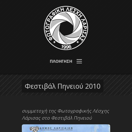
Παράκαμψη προς το κυρίως περιεχόμενο
από το
1996 για τη
Φωτογραφική
ΠΛΟΗΓΗΣΗ
μελέτη,
ανάπτυξη
Λέσχη
και διάδοση
της
Φεστιβάλ Πηνειού 2010
Λάρισας
φωτογραφίας
συμμετοχή της Φωτογραφικής Λέσχης
Λάρισας στο Φεστιβάλ Πηνειού