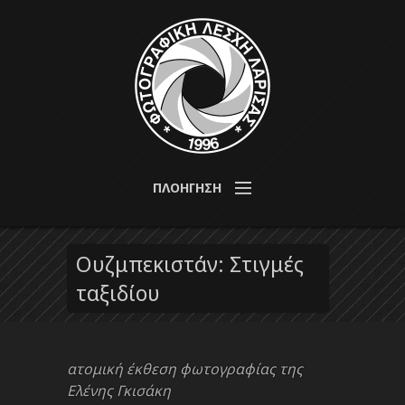
Παράκαμψη προς το κυρίως περιεχόμενο
από το
1996 για τη
Φωτογραφική
ΠΛΟΗΓΗΣΗ
μελέτη,
ανάπτυξη
Λέσχη
και διάδοση
της
Ουζμπεκιστάν: Στιγμές
Λάρισας
φωτογραφίας
ταξιδίου
ατομική έκθεση φωτογραφίας της
Ελένης Γκισάκη