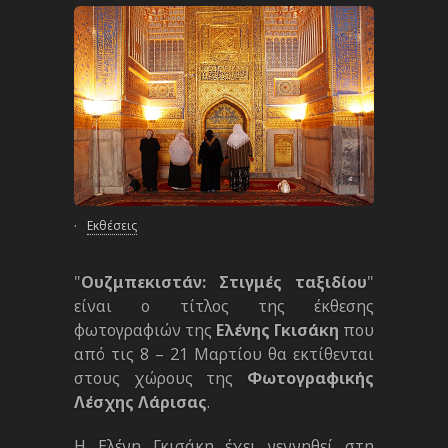
·
Εκθέσεις
"
Ουζμπεκιστάν: Στιγμές ταξιδίου
"
είναι ο τίτλος της έκθεσης
φωτογραφιών της
Ελέ
νης
Γκισ
ά
κη
που
από τις 8 – 21 Μαρτίου θα εκτίθενται
στους χώρους της
Φωτογραφικής
Λέσχης Λάρισας
.
Η Ελένη Γκισάκη έχει γεννηθεί στη